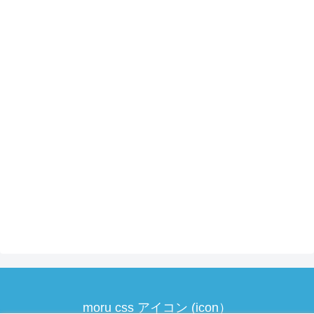
moru css アイコン (icon）