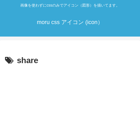
画像を使わずにcssのみでアイコン（図形）を描いてます。
moru css アイコン (icon）
share