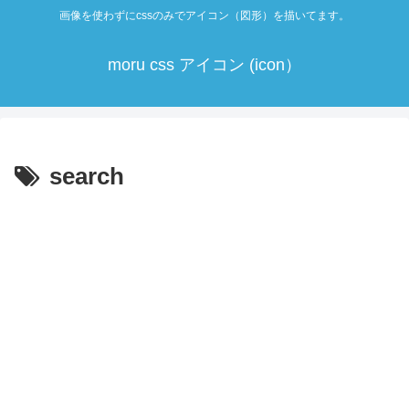
画像を使わずにcssのみでアイコン（図形）を描いてます。
moru css アイコン (icon）
search